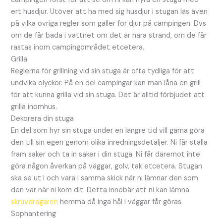
ert husdjur. Utöver att ha med sig husdjur i stugan läs även
på vilka övriga regler som gäller för djur på campingen. Dvs
om de får bada i vattnet om det är nära strand, om de får
rastas inom campingområdet etcetera.
Grilla
Reglerna för grillning vid sin stuga är ofta tydliga för att
undvika olyckor. På en del campingar kan man låna en grill
för att kunna grilla vid sin stuga. Det är alltid förbjudet att
grilla inomhus.
Dekorera din stuga
En del som hyr sin stuga under en längre tid vill gärna göra
den till sin egen genom olika inredningsdetaljer. Ni får ställa
fram saker och ta in saker i din stuga. Ni får däremot inte
göra någon åverkan på väggar, golv, tak etcetera. Stugan
ska se ut i och vara i samma skick när ni lämnar den som
den var när ni kom dit. Detta innebär att ni kan lämna
skruvdragaren
hemma då inga hål i väggar får göras.
Sophantering