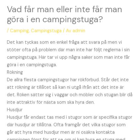
Vad får man eller inte får man
göra i en campingstuga?
/
Camping
,
Campingstuga
/ Av
admin
Det kan tyckas som en enkel fråga att svara på men vi
stöter ofta på problem där man inte har följt reglerna i sin
campingstuga. Här tar vi upp några saker som man inte får
göra i en campingstuga.
Rökning
De allra flesta campingstugor har rökförbud. Står det inte
att rökning är tillåtet så kan ni utgå ifrån att det inte är
det. Röken sätter sig i väggar och möbler och stugan blir då
inte attraktiv för nästa som ska hyra den.
Husdjur
Husdjur får endast tas med i stugor som är specifika stugor
där husdjur är tillåtna. Ofta framgår det vilka stugor som
går att hyra med husdjur men är ni osäkra kontakta
campingen först för att se om ni kan hyra en stuga med